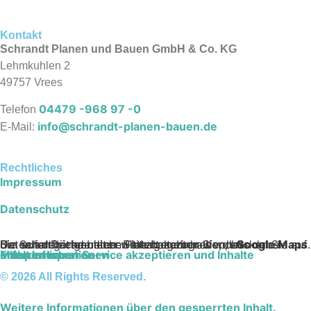
Kontakt
Schrandt Planen und Bauen GmbH & Co. KG
Lehmkuhlen 2
49757 Vrees
04479 -968 97 -0
Telefon
info@schrandt-planen-bauen.de
E-Mail:
Rechtliches
Impressum
Datenschutz
Sie sehen gerade einen Platzhalterinhalt von
. Um auf den eigentlichen Inhalt zuzugreifen, klicken Sie auf die Schaltfläche unten. Bitte beachten Sie, dass dabei Daten an Drittanbieter weitergegeben werden.
Google Maps
Mehr Informationen
Inhalt entsperren
Erforderlichen Service akzeptieren und Inhalte entsperren
© 2026 All Rights Reserved.
Weitere Informationen über den gesperrten Inhalt.