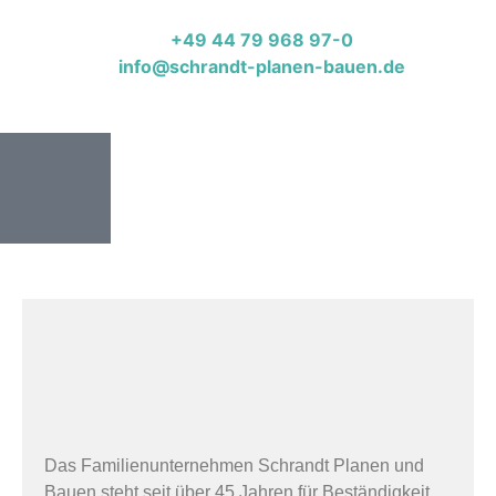
Inhalt
springen
+49 44 79 968 97-0
info@schrandt-planen-bauen.de
Das Familienunternehmen Schrandt Planen und
Bauen steht seit über 45 Jahren für Beständigkeit,