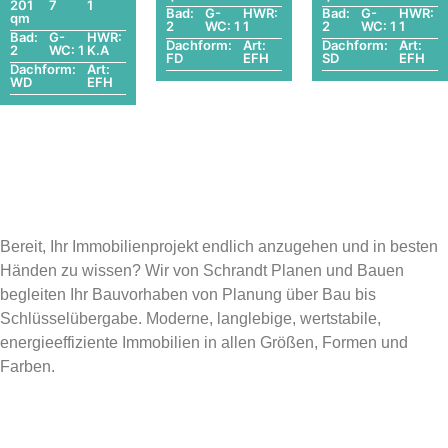
201
7
1
Bad:
G-
HWR:
Bad:
G-
HWR:
qm
2
WC: 1
1
2
WC: 1
1
Bad:
G-
HWR:
Dachform:
Art:
Dachform:
Art:
2
WC: 1
K.A
FD
EFH
SD
EFH
Dachform:
Art:
WD
EFH
Bereit, Ihr Immobilienprojekt endlich anzugehen und in besten
Händen zu wissen? Wir von Schrandt Planen und Bauen
begleiten Ihr Bauvorhaben von Planung über Bau bis
Schlüsselübergabe. Moderne, langlebige, wertstabile,
energieeffiziente Immobilien in allen Größen, Formen und
Farben.