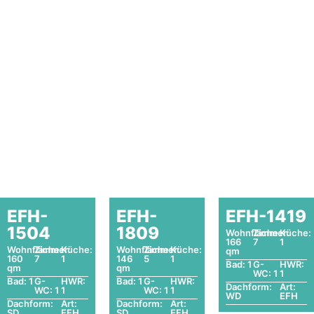
EFH-
EFH-
EFH-1419
1504
1809
Wohnfläche:
Zimmer:
Küche:
166
7
1
Wohnfläche:
Zimmer:
Küche:
Wohnfläche:
Zimmer:
Küche:
qm
160
7
1
146
5
1
Bad: 1
G-
HWR:
qm
qm
WC: 1
1
Bad: 1
G-
HWR:
Bad: 1
G-
HWR:
Dachform:
Art:
WC: 1
1
WC: 1
1
WD
EFH
Dachform:
Art:
Dachform:
Art:
SD
EFH
SD
EFH