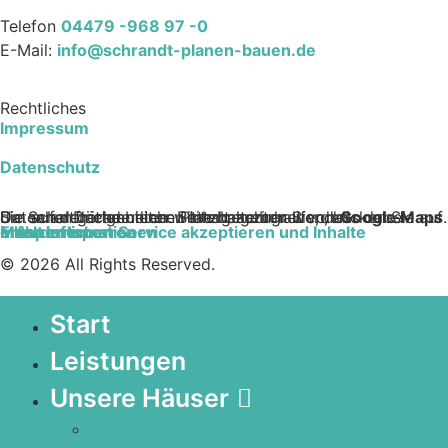
Telefon
04479 -968 97 -0
E-Mail:
info@schrandt-planen-bauen.de
Rechtliches
Impressum
Datenschutz
Sie sehen gerade einen Platzhalterinhalt von
. Um auf den eigentlichen Inhalt zuzugreifen, klicken Sie auf die Schaltfläche unten. Bitte beachten Sie, dass dabei Daten an Drittanbieter weitergegeben werden.
Google Maps
Mehr Informationen
Inhalt entsperren
Erforderlichen Service akzeptieren und Inhalte entsperren
© 2026 All Rights Reserved.
Start
Leistungen
Unsere Häuser
Einfamilienhäuser