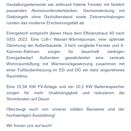
Gestaltungselemente wie anthrazit folierte Fenster mit farblich
passenden Aluminiumfensterbänken, Dacheindeckung mit
Glattziegeln ohne Dachüberstand sowie Zinkverschalungen
runden das moderne Erscheinungsbild ab.
Energetisch entspricht dieses Haus dem
Effizienzhaus 40 nach
GEG 2022
. Eine
Luft-/ Wasser-Wärmepumpe
, eine optimale
Dämmung der Außenbauteile, 3-fach ver­glaste Fenster und 6-
Kammer-Rahmen sorgen für dauerhaft niedri­gen
Energiebedarf. Außerdem gewährleistet eine
zentrale
Wohnraumlüftung mit Wärmerückgewinnung
zusammen mit
einer
Fußbodenheizung
im EG und DG ein stets angenehmes
Raumklima.
Eine 15,58 KW
PV-Anlage
und ein 10,2 KW
Batteriespeicher
sorgen für mehr Unabhängigkeit und reduzieren die
Stromkosten auf Dauer.
Überzeugt euch von unserer soliden Bauweise und der
hochwertigen Ausstattung!
Wir freuen uns auf euch!