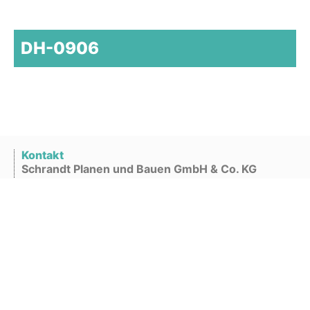
DH-0906
Kontakt
Schrandt Planen und Bauen GmbH & Co. KG
Lehmkuhlen 2
49757 Vrees
Telefon
04479 -968 97 -0
E-Mail:
info@schrandt-planen-bauen.de
Rechtliches
Impressum
Datenschutz