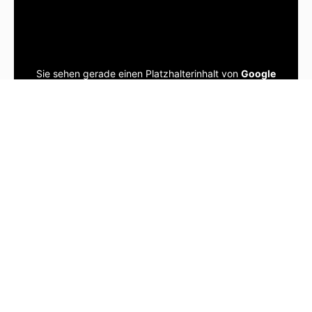
Sie sehen gerade einen Platzhalterinhalt von
Google
Maps
. Um auf den eigentlichen Inhalt zuzugreifen,
klicken Sie auf die Schaltfläche unten. Bitte beachten
Sie, dass dabei Daten an Drittanbieter weitergegeben
werden.
Mehr Informationen
Inhalt entsperren
Erforderlichen Service akzeptieren und Inhalte
entsperren