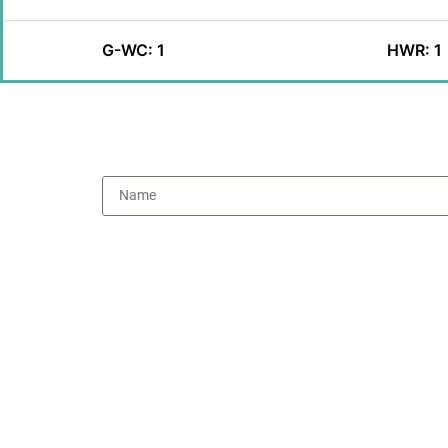
G-WC: 1
HWR: 1
Mit Absenden des Kontaktformulars erkläre ich mich
dürfen.