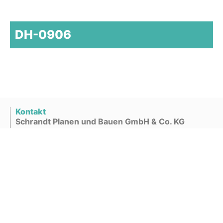
DH-0906
Kontakt
Schrandt Planen und Bauen GmbH & Co. KG
Lehmkuhlen 2
49757 Vrees
Telefon
04479 -968 97 -0
E-Mail:
info@schrandt-planen-bauen.de
Rechtliches
Impressum
Datenschutz